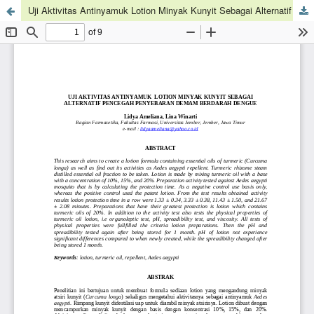
Uji Aktivitas Antinyamuk Lotion Minyak Kunyit Sebagai Alternatif Pencegah Penyebaran Demam Berdarah Dengue