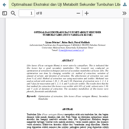
Optimalisasi Ekstraksi dan Uji Metabolit Sekunder Tumbuhan Libo (Ficus variegate Blume)