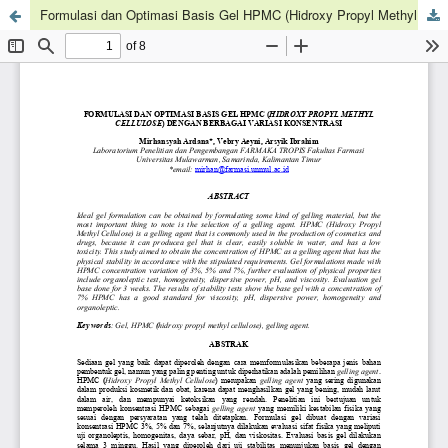
Formulasi dan Optimasi Basis Gel HPMC (Hidroxy Propyl Methyl Cellulose) dengan Berbagai Variasi Konsentrasi