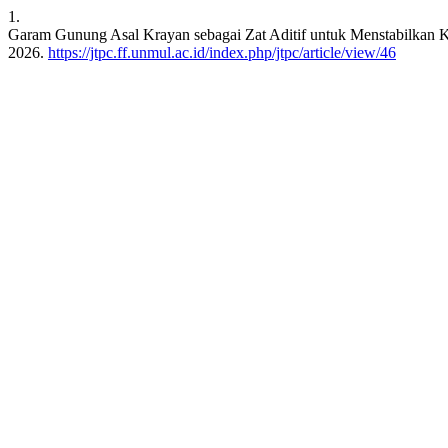
1.
Garam Gunung Asal Krayan sebagai Zat Aditif untuk Menstabilkan K
2026.
https://jtpc.ff.unmul.ac.id/index.php/jtpc/article/view/46