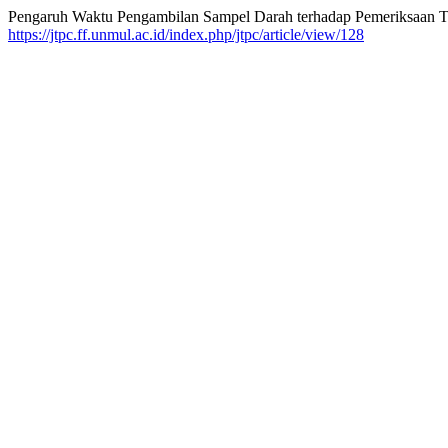
Pengaruh Waktu Pengambilan Sampel Darah terhadap Pemeriksaan Te
https://jtpc.ff.unmul.ac.id/index.php/jtpc/article/view/128