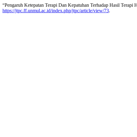
“Pengaruh Ketepatan Terapi Dan Kepatuhan Terhadap Hasil Terapi Hi
https://jtpc.ff.unmul.ac.id/index.php/jtpc/article/view/73
.