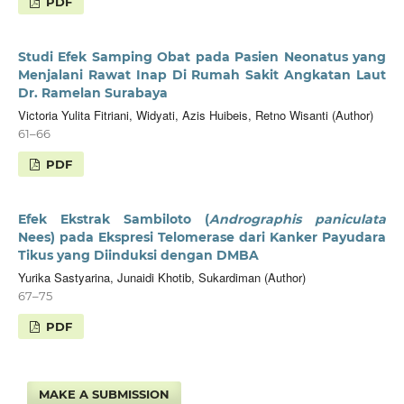
PDF
Studi Efek Samping Obat pada Pasien Neonatus yang
Menjalani Rawat Inap Di Rumah Sakit Angkatan Laut
Dr. Ramelan Surabaya
Victoria Yulita Fitriani, Widyati, Azis Huibeis, Retno Wisanti (Author)
61–66
PDF
Efek Ekstrak Sambiloto (
Andrographis paniculata
Nees) pada Ekspresi Telomerase dari Kanker Payudara
Tikus yang Diinduksi dengan DMBA
Yurika Sastyarina, Junaidi Khotib, Sukardiman (Author)
67–75
PDF
MAKE A SUBMISSION