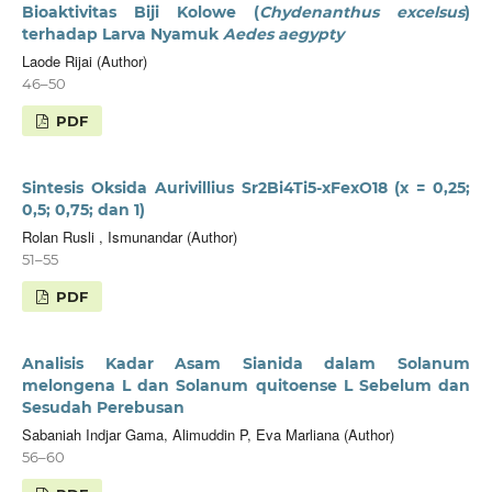
Bioaktivitas Biji Kolowe (
Chydenanthus excelsus
)
terhadap Larva Nyamuk
Aedes aegypty
Laode Rijai (Author)
46–50
PDF
Sintesis Oksida Aurivillius Sr2Bi4Ti5-xFexO18 (x = 0,25;
0,5; 0,75; dan 1)
Rolan Rusli , Ismunandar (Author)
51–55
PDF
Analisis Kadar Asam Sianida dalam Solanum
melongena L dan Solanum quitoense L Sebelum dan
Sesudah Perebusan
Sabaniah Indjar Gama, Alimuddin P, Eva Marliana (Author)
56–60