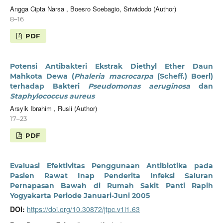
Angga Cipta Narsa , Boesro Soebagio, Sriwidodo (Author)
8–16
PDF
Potensi Antibakteri Ekstrak Diethyl Ether Daun
Mahkota Dewa (
Phaleria macrocarpa
(Scheff.) Boerl)
terhadap Bakteri
Pseudomonas aeruginosa
dan
Staphylococcus aureus
Arsyik Ibrahim , Rusli (Author)
17–23
PDF
Evaluasi Efektivitas Penggunaan Antibiotika pada
Pasien Rawat Inap Penderita Infeksi Saluran
Pernapasan Bawah di Rumah Sakit Panti Rapih
Yogyakarta Periode Januari-Juni 2005
DOI:
https://doi.org/10.30872/jtpc.v1i1.63