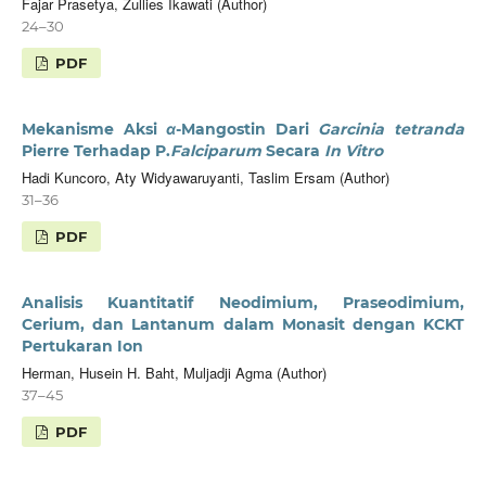
Fajar Prasetya, Zullies Ikawati (Author)
24–30
PDF
Mekanisme Aksi
α
-Mangostin Dari
Garcinia tetranda
Pierre Terhadap P.
Falciparum
Secara
In Vitro
Hadi Kuncoro, Aty Widyawaruyanti, Taslim Ersam (Author)
31–36
PDF
Analisis Kuantitatif Neodimium, Praseodimium,
Cerium, dan Lantanum dalam Monasit dengan KCKT
Pertukaran Ion
Herman, Husein H. Baht, Muljadji Agma (Author)
37–45
PDF