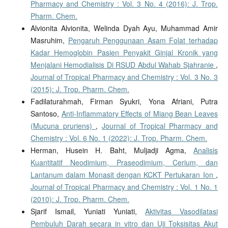
Pharmacy and Chemistry : Vol. 3 No. 4 (2016): J. Trop.
Pharm. Chem.
Alvionita Alvionita, Welinda Dyah Ayu, Muhammad Amir
Masruhim,
Pengaruh Penggunaan Asam Folat terhadap
Kadar Hemoglobin Pasien Penyakit Ginjal Kronik yang
Menjalani Hemodialisis Di RSUD Abdul Wahab Sjahranie
,
Journal of Tropical Pharmacy and Chemistry : Vol. 3 No. 3
(2015): J. Trop. Pharm. Chem.
Fadilaturahmah, Firman Syukri, Yona Afriani, Putra
Santoso,
Anti-Inflammatory Effects of Miang Bean Leaves
(Mucuna pruriens)
,
Journal of Tropical Pharmacy and
Chemistry : Vol. 6 No. 1 (2022): J. Trop. Pharm. Chem.
Herman, Husein H. Baht, Muljadji Agma,
Analisis
Kuantitatif Neodimium, Praseodimium, Cerium, dan
Lantanum dalam Monasit dengan KCKT Pertukaran Ion
,
Journal of Tropical Pharmacy and Chemistry : Vol. 1 No. 1
(2010): J. Trop. Pharm. Chem.
Sjarif Ismail, Yuniati Yuniati,
Aktivitas Vasodilatasi
Pembuluh Darah secara in vitro dan Uji Toksisitas Akut