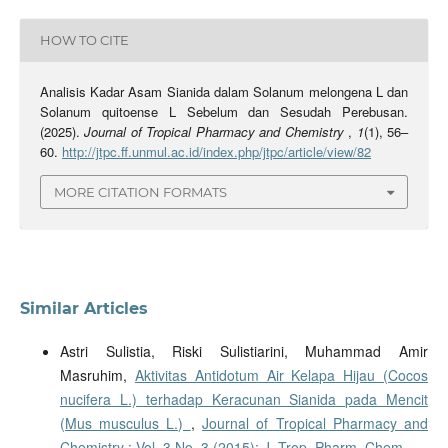
HOW TO CITE
Analisis Kadar Asam Sianida dalam Solanum melongena L dan
Solanum quitoense L Sebelum dan Sesudah Perebusan.
(2025).
Journal of Tropical Pharmacy and Chemistry
,
1
(1), 56–
60.
http://jtpc.ff.unmul.ac.id/index.php/jtpc/article/view/82
MORE CITATION FORMATS
Similar Articles
Astri Sulistia, Riski Sulistiarini, Muhammad Amir
Masruhim,
Aktivitas Antidotum Air Kelapa Hijau (Cocos
nucifera L.) terhadap Keracunan Sianida pada Mencit
(Mus musculus L.)
,
Journal of Tropical Pharmacy and
Chemistry : Vol. 3 No. 3 (2015): J. Trop. Pharm. Chem.