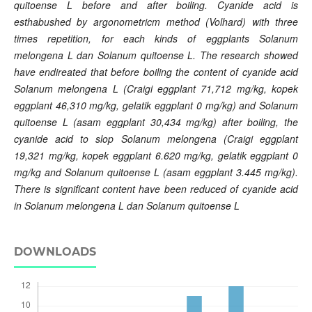
quitoense L before and after boiling. Cyanide acid is
esthabushed by argonometricm method (Volhard) with three
times repetition, for each kinds of eggplants Solanum
melongena L dan Solanum quitoense L. The research showed
have endireated that before boiling the content of cyanide acid
Solanum melongena L (Craigi eggplant 71,712 mg/kg, kopek
eggplant 46,310 mg/kg, gelatik eggplant 0 mg/kg) and Solanum
quitoense L (asam eggplant 30,434 mg/kg) after boiling, the
cyanide acid to slop Solanum melongena (Craigi eggplant
19,321 mg/kg, kopek eggplant 6.620 mg/kg, gelatik eggplant 0
mg/kg and Solanum quitoense L (asam eggplant 3.445 mg/kg).
There is significant content have been reduced of cyanide acid
in Solanum melongena L dan Solanum quitoense L
DOWNLOADS