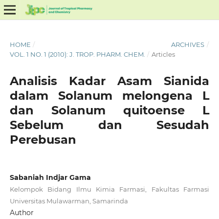
HOME
/
ARCHIVES
/
VOL. 1 NO. 1 (2010): J. TROP. PHARM. CHEM.
/
Articles
Analisis Kadar Asam Sianida
dalam Solanum melongena L
dan Solanum quitoense L
Sebelum dan Sesudah
Perebusan
Sabaniah Indjar Gama
Kelompok Bidang Ilmu Kimia Farmasi, Fakultas Farmasi
Universitas Mulawarman, Samarinda
Author