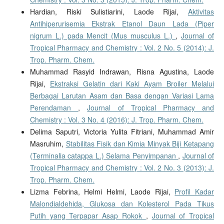
Hardian, Riski Sulistiarini, Laode Rijai,
Aktivitas
Antihiperurisemia Ekstrak Etanol Daun Lada (Piper
nigrum L.) pada Mencit (Mus musculus L.)
,
Journal of
Tropical Pharmacy and Chemistry : Vol. 2 No. 5 (2014): J.
Trop. Pharm. Chem.
Muhammad Rasyid Indrawan, Risna Agustina, Laode
Rijai,
Ekstraksi Gelatin dari Kaki Ayam Broiler Melalui
Berbagai Larutan Asam dan Basa dengan Variasi Lama
Perendaman
,
Journal of Tropical Pharmacy and
Chemistry : Vol. 3 No. 4 (2016): J. Trop. Pharm. Chem.
Delima Saputri, Victoria Yulita Fitriani, Muhammad Amir
Masruhim,
Stabilitas Fisik dan Kimia Minyak Biji Ketapang
(Terminalia catappa L.) Selama Penyimpanan
,
Journal of
Tropical Pharmacy and Chemistry : Vol. 2 No. 3 (2013): J.
Trop. Pharm. Chem.
Lizma Febrina, Helmi Helmi, Laode Rijai,
Profil Kadar
Malondialdehida, Glukosa dan Kolesterol Pada Tikus
Putih yang Terpapar Asap Rokok
,
Journal of Tropical