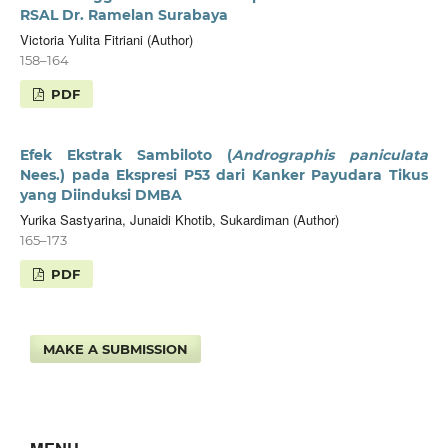
RSAL Dr. Ramelan Surabaya
Victoria Yulita Fitriani (Author)
158–164
PDF
Efek Ekstrak Sambiloto (
Andrographis paniculata
Nees.) pada Ekspresi P53 dari Kanker Payudara Tikus
yang Diinduksi DMBA
Yurika Sastyarina, Junaidi Khotib, Sukardiman (Author)
165–173
PDF
MAKE A SUBMISSION