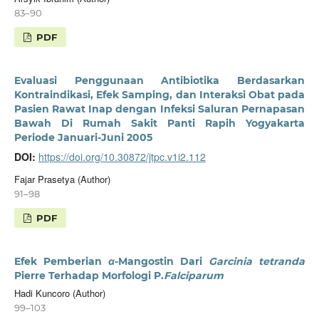
83–90
PDF
Evaluasi Penggunaan Antibiotika Berdasarkan
Kontraindikasi, Efek Samping, dan Interaksi Obat pada
Pasien Rawat Inap dengan Infeksi Saluran Pernapasan
Bawah Di Rumah Sakit Panti Rapih Yogyakarta
Periode Januari-Juni 2005
DOI:
https://doi.org/10.30872/jtpc.v1i2.112
Fajar Prasetya (Author)
91–98
PDF
Efek Pemberian
α
-Mangostin Dari
Garcinia tetranda
Pierre Terhadap Morfologi P.
Falciparum
Hadi Kuncoro (Author)
99–103