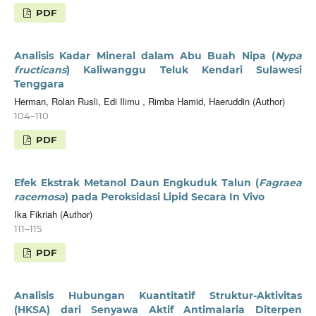
PDF
Analisis Kadar Mineral dalam Abu Buah Nipa (
Nypa
fructicans
) Kaliwanggu Teluk Kendari Sulawesi
Tenggara
Herman, Rolan Rusli, Edi Ilimu , Rimba Hamid, Haeruddin (Author)
104–110
PDF
Efek Ekstrak Metanol Daun Engkuduk Talun (
Fagraea
racemosa
) pada Peroksidasi Lipid Secara In Vivo
Ika Fikriah (Author)
111–115
PDF
Analisis Hubungan Kuantitatif Struktur-Aktivitas
(HKSA) dari Senyawa Aktif Antimalaria Diterpen