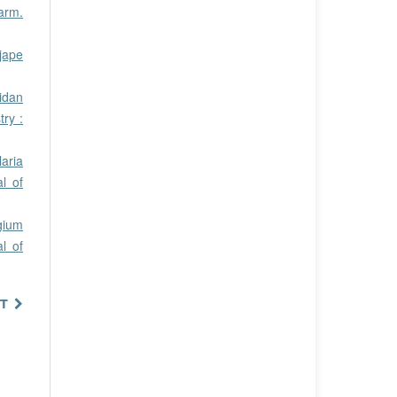
arm.
jape
idan
ry :
laria
l of
ygium
l of
T