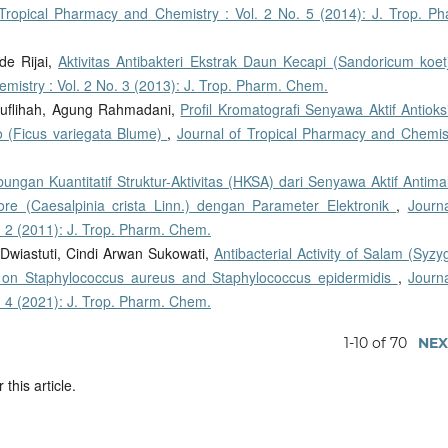
 Tropical Pharmacy and Chemistry : Vol. 2 No. 5 (2014): J. Trop. Ph
de Rijai,
Aktivitas Antibakteri Ekstrak Daun Kecapi (Sandoricum koet
mistry : Vol. 2 No. 3 (2013): J. Trop. Pharm. Chem.
Muflihah, Agung Rahmadani,
Profil Kromatografi Senyawa Aktif Antioks
o (Ficus variegata Blume)
,
Journal of Tropical Pharmacy and Chemist
bungan Kuantitatif Struktur-Aktivitas (HKSA) dari Senyawa Aktif Antima
gore (Caesalpinia crista Linn.) dengan Parameter Elektronik
,
Journa
. 2 (2011): J. Trop. Pharm. Chem.
Dwiastuti, Cindi Arwan Sukowati,
Antibacterial Activity of Salam (Syz
 on Staphylococcus aureus and Staphylococcus epidermidis
,
Journa
. 4 (2021): J. Trop. Pharm. Chem.
1-10 of 70
NEX
 this article.