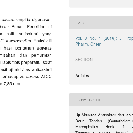
) secara empiris digunakan
ISSUE
Dayak Punan. Penelitian ini
a aktif antibakteri yang
Vol. 3 No. 4 (2016): J. Trop
n
G. macrophyllus
. Fraksi etil
Pharm. Chem.
i hasil pengujian aktivitas
pemisahan dan pemurnian
SECTION
pis tipis preparatif. Isolat
l uji aktivitas antibakteri
Articles
) terhadap
S. aureus
ATCC
ar 7,85 mm.
HOW TO CITE
Uji Aktivitas Antibakteri dari Isol
Daun Tendani (Goniothalamu
Macrophyllus Hook. f. 
Thomson.). (2025).
Journal o