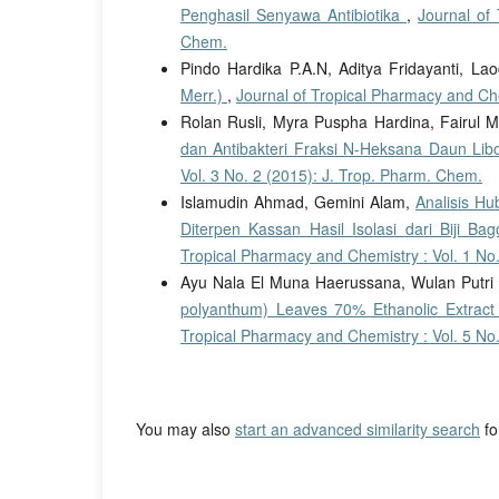
Penghasil Senyawa Antibiotika
,
Journal of
Chem.
Pindo Hardika P.A.N, Aditya Fridayanti, Lao
Merr.)
,
Journal of Tropical Pharmacy and Che
Rolan Rusli, Myra Puspha Hardina, Fairul 
dan Antibakteri Fraksi N-Heksana Daun Lib
Vol. 3 No. 2 (2015): J. Trop. Pharm. Chem.
Islamudin Ahmad, Gemini Alam,
Analisis Hu
Diterpen Kassan Hasil Isolasi dari Biji Ba
Tropical Pharmacy and Chemistry : Vol. 1 No
Ayu Nala El Muna Haerussana, Wulan Putri 
polyanthum) Leaves 70% Ethanolic Extract
Tropical Pharmacy and Chemistry : Vol. 5 No
You may also
start an advanced similarity search
for