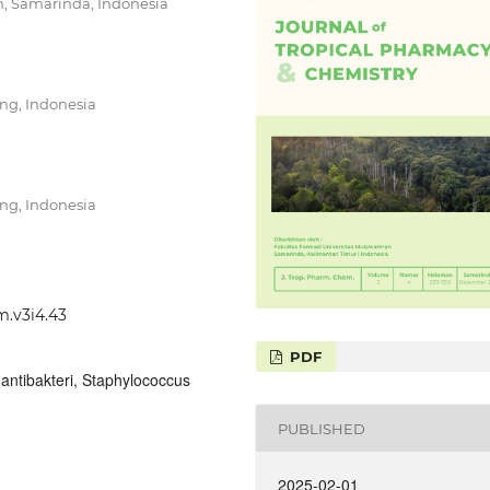
n, Samarinda, Indonesia
ng, Indonesia
ng, Indonesia
m.v3i4.43
PDF
antibakteri, Staphylococcus
PUBLISHED
2025-02-01