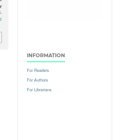
y
.
r
INFORMATION
For Readers
For Authors
For Librarians