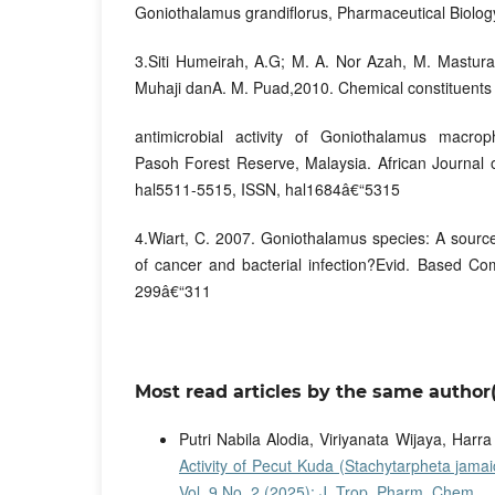
Goniothalamus grandiflorus, Pharmaceutical Biolog
3.Siti Humeirah, A.G; M. A. Nor Azah, M. Mastura, 
Muhaji danA. M. Puad,2010. Chemical constituents
antimicrobial activity of Goniothalamus macro
Pasoh Forest Reserve, Malaysia. African Journal o
hal5511-5515, ISSN, hal1684â€“5315
4.Wiart, C. 2007. Goniothalamus species: A source
of cancer and bacterial infection?Evid. Based Com
299â€“311
Most read articles by the same author(
Putri Nabila Alodia, Viriyanata Wijaya, Harr
Activity of Pecut Kuda (Stachytarpheta jam
Vol. 9 No. 2 (2025): J. Trop. Pharm. Chem.