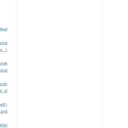
Asal
onema
o. 1
trak
pical
erah
l of
ff.)
 and
idat