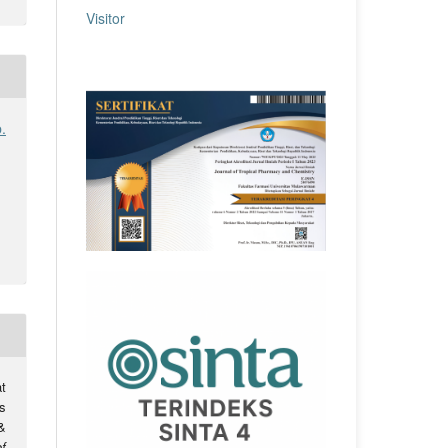
Visitor
.
at
s
&
f