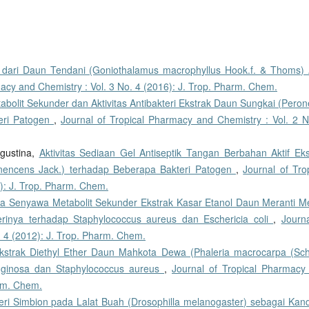
sasi dari Daun Tendani (Goniothalamus macrophyllus Hook.f. & Thoms) 
macy and Chemistry : Vol. 3 No. 4 (2016): J. Trop. Pharm. Chem.
etabolit Sekunder dan Aktivitas Antibakteri Ekstrak Daun Sungkai (Per
eri Patogen
,
Journal of Tropical Pharmacy and Chemistry : Vol. 2 N
Agustina,
Aktivitas Sediaan Gel Antiseptik Tangan Berbahan Aktif Eks
nencens Jack.) terhadap Beberapa Bakteri Patogen
,
Journal of Tro
): J. Trop. Pharm. Chem.
imia Senyawa Metabolit Sekunder Ekstrak Kasar Etanol Daun Meranti M
terinya terhadap Staphylococcus aureus dan Eschericia coli
,
Journa
. 4 (2012): J. Trop. Pharm. Chem.
Ekstrak Diethyl Ether Daun Mahkota Dewa (Phaleria macrocarpa (Sche
uginosa dan Staphylococcus aureus
,
Journal of Tropical Pharmacy
arm. Chem.
teri Simbion pada Lalat Buah (Drosophilla melanogaster) sebagai Kand