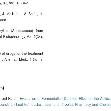
y, 37, hal 340-342
J. Mailina, J. A. Saiful, H.
 and
phyllus (Annonaceae) from
f Biotechnology Vol. 9(34),
 of drugs for the treatment
p.Alternat. Med., 4(3): hal
s)
a Ismi Farah,
Evaluation of Fermentation Duration Effect on the Antiox
aicensis L.) Leaf Kombucha
,
Journal of Tropical Pharmacy and Chemist