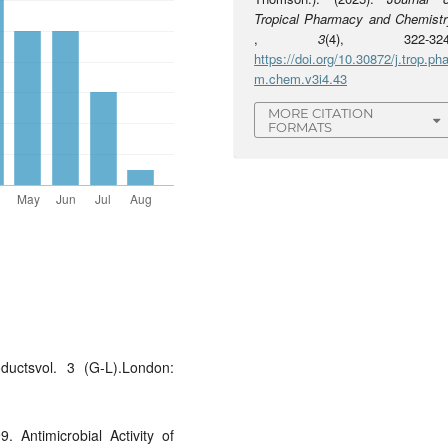
Tropical Pharmacy and Chemistr
,
3
(4), 322-324
https://doi.org/10.30872/j.trop.pha
m.chem.v3i4.43
MORE CITATION
FORMATS
oductsvol. 3 (G-L).London:
 Antimicrobial Activity of