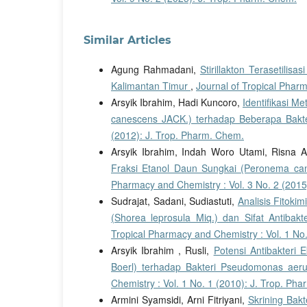
Similar Articles
Agung Rahmadani,
Stirillakton Terasetili
Kalimantan Timur
,
Journal of Tropical Phar
Arsyik Ibrahim, Hadi Kuncoro,
Identifikasi M
canescens JACK.) terhadap Beberapa Bakt
(2012): J. Trop. Pharm. Chem.
Arsyik Ibrahim, Indah Woro Utami, Risna 
Fraksi Etanol Daun Sungkai (Peronema ca
Pharmacy and Chemistry : Vol. 3 No. 2 (2015
Sudrajat, Sadani, Sudiastuti,
Analisis Fitok
(Shorea leprosula Miq.) dan Sifat Antibak
Tropical Pharmacy and Chemistry : Vol. 1 No
Arsyik Ibrahim , Rusli,
Potensi Antibakteri 
Boerl) terhadap Bakteri Pseudomonas aer
Chemistry : Vol. 1 No. 1 (2010): J. Trop. Ph
Armini Syamsidi, Arni Fitriyani,
Skrining Bak