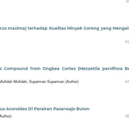
2
trus maxima) terhadap Kualitas Minyak Goreng yang Menga
4
tic Compound from Ongkea Cortex (Mezzettia parviflora B
 Mufidah Mufidah, Suparman Suparman (Author)
4
alus Acoroides Di Perairan Pasarwajo Buton
Author)
5