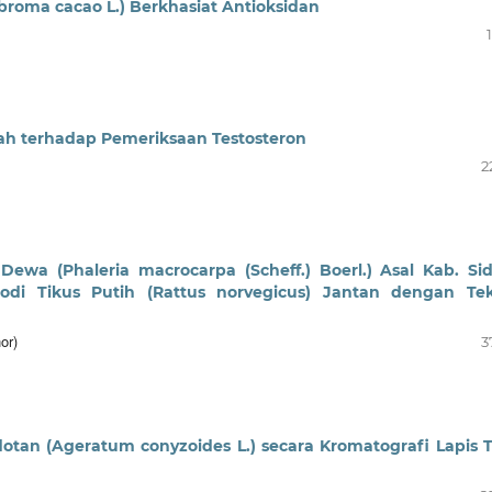
broma cacao L.) Berkhasiat Antioksidan
h terhadap Pemeriksaan Testosteron
2
ewa (Phaleria macrocarpa (Scheff.) Boerl.) Asal Kab. Si
bodi Tikus Putih (Rattus norvegicus) Jantan dengan Te
or)
3
dotan (Ageratum conyzoides L.) secara Kromatografi Lapis T