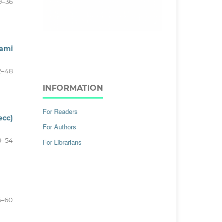
9–36
lami
2–48
INFORMATION
For Readers
ecc)
For Authors
9–54
For Librarians
5–60