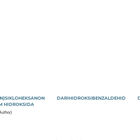
ILIDIN)SIKLOHEKSANON DARIHIDROKSIBENZALDEHID 
M HIDROKSIDA
uthor)