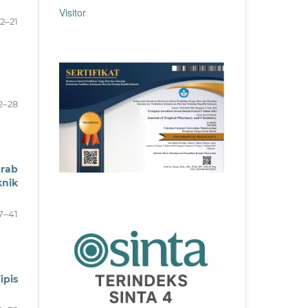
Visitor
12–21
2–28
drab
knik
7–41
ipis