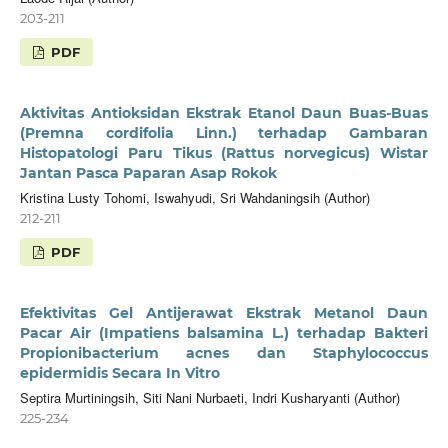
203-211
PDF
Aktivitas Antioksidan Ekstrak Etanol Daun Buas-Buas
(Premna cordifolia Linn.) terhadap Gambaran
Histopatologi Paru Tikus (Rattus norvegicus) Wistar
Jantan Pasca Paparan Asap Rokok
Kristina Lusty Tohomi, Iswahyudi, Sri Wahdaningsih (Author)
212-211
PDF
Efektivitas Gel Antijerawat Ekstrak Metanol Daun
Pacar Air (Impatiens balsamina L.) terhadap Bakteri
Propionibacterium acnes dan Staphylococcus
epidermidis Secara In Vitro
Septira Murtiningsih, Siti Nani Nurbaeti, Indri Kusharyanti (Author)
225-234