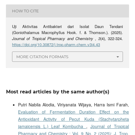
HOW TO CITE
Uji Aktivitas Antibakteri dari Isolat Daun Tendani
(Goniothalamus Macrophyllus Hook. f. & Thomson.). (2025).
Journal of Tropical Pharmacy and Chemistry
,
3
(4), 322-324.
https://doi.org/10.30872/j.trop.pharm.chem.v3i4.43
MORE CITATION FORMATS
Most read articles by the same author(s)
Putri Nabila Alodia, Viriyanata Wijaya, Harra Ismi Farah,
Evaluation of Fermentation Duration Effect on the
Antioxidant Activity of Pecut Kuda (Stachytarpheta
jamaicensis L.) Leaf Kombucha
,
Journal of Tropical
Pharmacy and Chemistry : Vol. 9 No. 2 (2025): J. Trop.