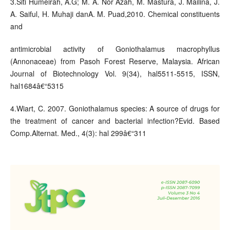
3.Siti Humeirah, A.G; M. A. Nor Azah, M. Mastura, J. Mailina, J.
A. Saiful, H. Muhaji danA. M. Puad,2010. Chemical constituents
and
antimicrobial activity of Goniothalamus macrophyllus
(Annonaceae) from Pasoh Forest Reserve, Malaysia. African
Journal of Biotechnology Vol. 9(34), hal5511-5515, ISSN,
hal1684â€“5315
4.Wiart, C. 2007. Goniothalamus species: A source of drugs for
the treatment of cancer and bacterial infection?Evid. Based
Comp.Alternat. Med., 4(3): hal 299â€“311