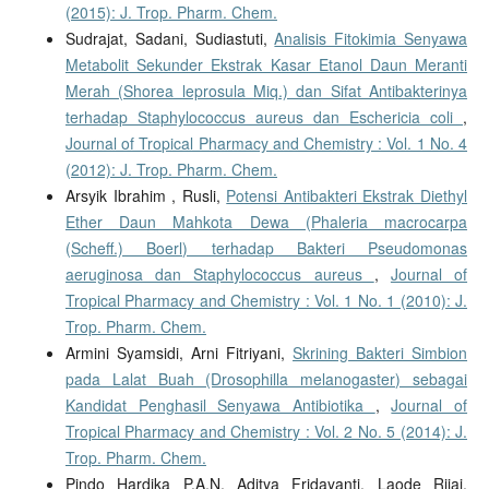
(2015): J. Trop. Pharm. Chem.
Sudrajat, Sadani, Sudiastuti,
Analisis Fitokimia Senyawa
Metabolit Sekunder Ekstrak Kasar Etanol Daun Meranti
Merah (Shorea leprosula Miq.) dan Sifat Antibakterinya
terhadap Staphylococcus aureus dan Eschericia coli
,
Journal of Tropical Pharmacy and Chemistry : Vol. 1 No. 4
(2012): J. Trop. Pharm. Chem.
Arsyik Ibrahim , Rusli,
Potensi Antibakteri Ekstrak Diethyl
Ether Daun Mahkota Dewa (Phaleria macrocarpa
(Scheff.) Boerl) terhadap Bakteri Pseudomonas
aeruginosa dan Staphylococcus aureus
,
Journal of
Tropical Pharmacy and Chemistry : Vol. 1 No. 1 (2010): J.
Trop. Pharm. Chem.
Armini Syamsidi, Arni Fitriyani,
Skrining Bakteri Simbion
pada Lalat Buah (Drosophilla melanogaster) sebagai
Kandidat Penghasil Senyawa Antibiotika
,
Journal of
Tropical Pharmacy and Chemistry : Vol. 2 No. 5 (2014): J.
Trop. Pharm. Chem.
Pindo Hardika P.A.N, Aditya Fridayanti, Laode Rijai,