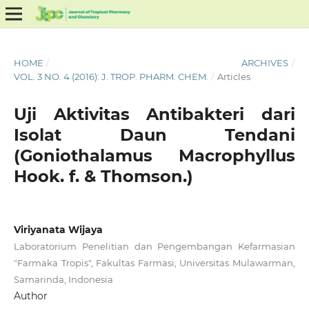
HOME
/
ARCHIVES
/
VOL. 3 NO. 4 (2016): J. TROP. PHARM. CHEM.
/
Articles
Uji Aktivitas Antibakteri dari
Isolat Daun Tendani
(Goniothalamus Macrophyllus
Hook. f. & Thomson.)
Viriyanata Wijaya
Laboratorium Penelitian dan Pengembangan Kefarmasian
"Farmaka Tropis", Fakultas Farmasi, Universitas Mulawarman,
Samarinda, Indonesia
Author