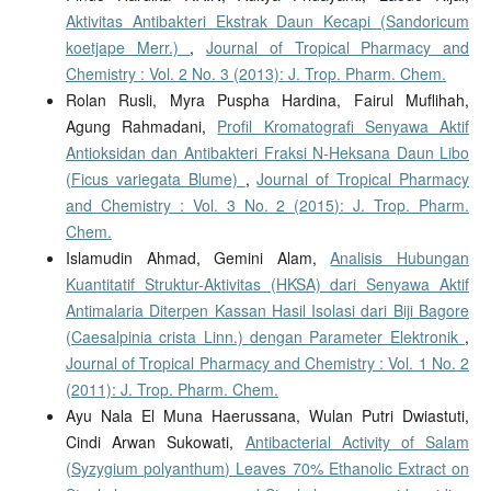
Aktivitas Antibakteri Ekstrak Daun Kecapi (Sandoricum
koetjape Merr.)
,
Journal of Tropical Pharmacy and
Chemistry : Vol. 2 No. 3 (2013): J. Trop. Pharm. Chem.
Rolan Rusli, Myra Puspha Hardina, Fairul Muflihah,
Agung Rahmadani,
Profil Kromatografi Senyawa Aktif
Antioksidan dan Antibakteri Fraksi N-Heksana Daun Libo
(Ficus variegata Blume)
,
Journal of Tropical Pharmacy
and Chemistry : Vol. 3 No. 2 (2015): J. Trop. Pharm.
Chem.
Islamudin Ahmad, Gemini Alam,
Analisis Hubungan
Kuantitatif Struktur-Aktivitas (HKSA) dari Senyawa Aktif
Antimalaria Diterpen Kassan Hasil Isolasi dari Biji Bagore
(Caesalpinia crista Linn.) dengan Parameter Elektronik
,
Journal of Tropical Pharmacy and Chemistry : Vol. 1 No. 2
(2011): J. Trop. Pharm. Chem.
Ayu Nala El Muna Haerussana, Wulan Putri Dwiastuti,
Cindi Arwan Sukowati,
Antibacterial Activity of Salam
(Syzygium polyanthum) Leaves 70% Ethanolic Extract on