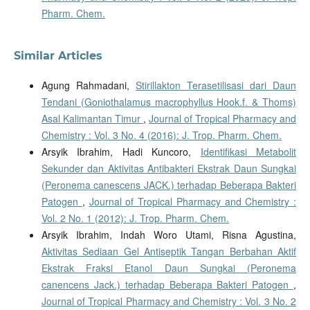
Pharm. Chem.
Similar Articles
Agung Rahmadani,
Stirillakton Terasetilisasi dari Daun
Tendani (Goniothalamus macrophyllus Hook.f. & Thoms)
Asal Kalimantan Timur
,
Journal of Tropical Pharmacy and
Chemistry : Vol. 3 No. 4 (2016): J. Trop. Pharm. Chem.
Arsyik Ibrahim, Hadi Kuncoro,
Identifikasi Metabolit
Sekunder dan Aktivitas Antibakteri Ekstrak Daun Sungkai
(Peronema canescens JACK.) terhadap Beberapa Bakteri
Patogen
,
Journal of Tropical Pharmacy and Chemistry :
Vol. 2 No. 1 (2012): J. Trop. Pharm. Chem.
Arsyik Ibrahim, Indah Woro Utami, Risna Agustina,
Aktivitas Sediaan Gel Antiseptik Tangan Berbahan Aktif
Ekstrak Fraksi Etanol Daun Sungkai (Peronema
canencens Jack.) terhadap Beberapa Bakteri Patogen
,
Journal of Tropical Pharmacy and Chemistry : Vol. 3 No. 2