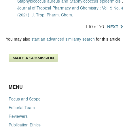
Staphylococcus aureus and Staphylococcus epidermidis
,
Journal of Tropical Pharmacy and Chemistry : Vol. 5 No. 4
(2021): J. Trop. Pharm. Chem.
1-10 of 70
NEXT
You may also
start an advanced similarity search
for this article.
MAKE A SUBMISSION
MENU
Focus and Scope
Editorial Team
Reviewers
Publication Ethics