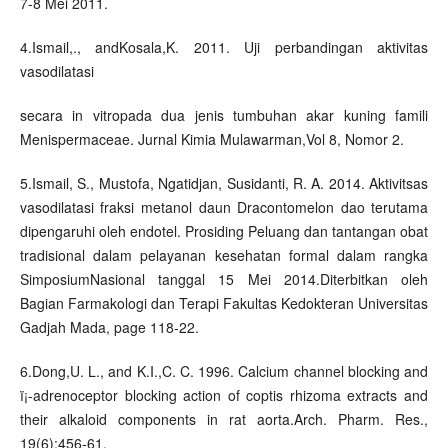
7-8 Mei 2011.
4.Ismail,., andKosala,K. 2011. Uji perbandingan aktivitas
vasodilatasi
secara in vitropada dua jenis tumbuhan akar kuning famili
Menispermaceae. Jurnal Kimia Mulawarman,Vol 8, Nomor 2.
5.Ismail, S., Mustofa, Ngatidjan, Susidanti, R. A. 2014. Aktivitsas
vasodilatasi fraksi metanol daun Dracontomelon dao terutama
dipengaruhi oleh endotel. Prosiding Peluang dan tantangan obat
tradisional dalam pelayanan kesehatan formal dalam rangka
SimposiumNasional tanggal 15 Mei 2014.Diterbitkan oleh
Bagian Farmakologi dan Terapi Fakultas Kedokteran Universitas
Gadjah Mada, page 118-22.
6.Dong,U. L., and K.I.,C. C. 1996. Calcium channel blocking and
ï¡-adrenoceptor blocking action of coptis rhizoma extracts and
their alkaloid components in rat aorta.Arch. Pharm. Res.,
19(6):456-61.