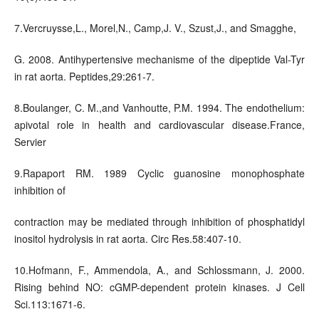
7.Vercruysse,L., Morel,N., Camp,J. V., Szust,J., and Smagghe,
G. 2008. Antihypertensive mechanisme of the dipeptide Val-Tyr
in rat aorta. Peptides,29:261-7.
8.Boulanger, C. M.,and Vanhoutte, P.M. 1994. The endothelium:
apivotal role in health and cardiovascular disease.France,
Servier
9.Rapaport RM. 1989 Cyclic guanosine monophosphate
inhibition of
contraction may be mediated through inhibition of phosphatidyl
inositol hydrolysis in rat aorta. Circ Res.58:407-10.
10.Hofmann, F., Ammendola, A., and Schlossmann, J. 2000.
Rising behind NO: cGMP-dependent protein kinases. J Cell
Sci.113:1671-6.