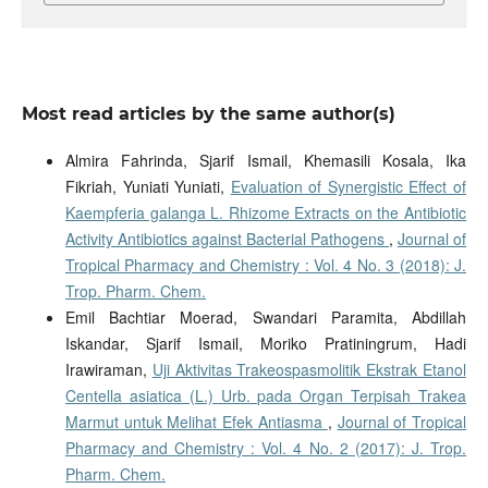
Most read articles by the same author(s)
Almira Fahrinda, Sjarif Ismail, Khemasili Kosala, Ika
Fikriah, Yuniati Yuniati,
Evaluation of Synergistic Effect of
Kaempferia galanga L. Rhizome Extracts on the Antibiotic
Activity Antibiotics against Bacterial Pathogens
,
Journal of
Tropical Pharmacy and Chemistry : Vol. 4 No. 3 (2018): J.
Trop. Pharm. Chem.
Emil Bachtiar Moerad, Swandari Paramita, Abdillah
Iskandar, Sjarif Ismail, Moriko Pratiningrum, Hadi
Irawiraman,
Uji Aktivitas Trakeospasmolitik Ekstrak Etanol
Centella asiatica (L.) Urb. pada Organ Terpisah Trakea
Marmut untuk Melihat Efek Antiasma
,
Journal of Tropical
Pharmacy and Chemistry : Vol. 4 No. 2 (2017): J. Trop.
Pharm. Chem.