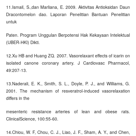
11.Ismail, S.,dan Marliana, E. 2009. Aktivitas Antioksidan Daun
Dracontomelon dao. Laporan Penelitian Bantuan Penelitian
untuk
Paten. Program Unggulan Berpotensi Hak Kekayaan Intelektual
(UBER-HKI) Dikti.
12.Xu HB and Huang ZQ. 2007. Vasorelaxant effects of icarin on
isolated canone coronary artery. J Cardiovasc Pharmacol,
49:207-13.
13.Naderali, E. K., Smith, S. L., Doyle, P. J., and Williams, G.
2001. The mechanism of resveratrol-induced vasorelaxation
differs in the
mesenteric resistance arteries of lean and obese rats.
ClinicalScience, 100:55-60.
14.Chiou, W. F, Chou, C. J., Liao, J. F., Sham, A. Y., and Chen,