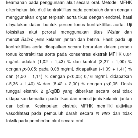
keamanan pada penggunaan akut secara oral. Metode: MFHK
dikeringkan lalu diuji kontraktilitas pada pembuluh darah dengan
menggunakan organ terpisah aorta tikus dengan endotel, hasil
dinyatakan dalam bentuk persen tonus kontraktilitas aorta. Uji
toksisitas akut peroral menggunakan tikus
Wistar
dan
mencit
Balb/c
jenis kelamin jantan dan betina. Hasil: pada uji
kontraktilitas aorta didapatkan secara berurutan dalam persen
tonus kontraktilitas aorta pada konsentrasi ekstrak MFHK 0,04
mg/mL adalah (1,02 + 1,43) % dan kontrol (3,27 + 1,00) %
dengan
p
>0,05; pada 0,08 mg/mL didapatkan (-1,39 + 1,41) %
dan (4,50 + 1,14) % dengan
p
<0,05; 0,16 mg/mL didapatkan
(-5,36 + 1,40) % dan (8,42 + 2,00) % dengan
p
<0,05. Dosis
tunggal ekstrak 2 g/kgBB yang diberikan secara oral tidak
didapatkan kematian pada tikus dan mencit jenis kelamin jantan
dan betina. Kesimpulan: ekstrak MFHK memiliki aktivitas
vasodilatasi pada pembuluh darah secara
in vitro
dan tidak
toksik pada pemberian akut secara oral.