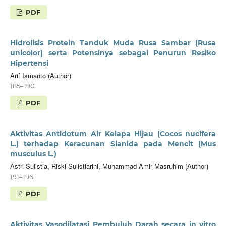
PDF
Hidrolisis Protein Tanduk Muda Rusa Sambar (Rusa
unicolor) serta Potensinya sebagai Penurun Resiko
Hipertensi
Arif Ismanto (Author)
185–190
PDF
Aktivitas Antidotum Air Kelapa Hijau (Cocos nucifera
L.) terhadap Keracunan Sianida pada Mencit (Mus
musculus L.)
Astri Sulistia, Riski Sulistiarini, Muhammad Amir Masruhim (Author)
191–196.
PDF
Aktivitas Vasodilatasi Pembuluh Darah secara in vitro